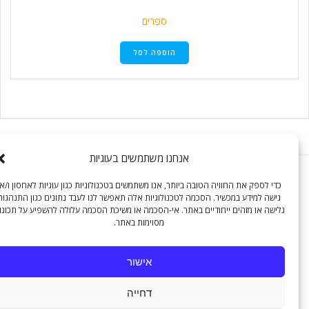
ספרים
הוספה לסל
אנחנו משתמשים בעוגיות
כדי לספק את החוויה הטובה ביותר, אנו משתמשים בטכנולוגיות כגון עוגיות לאחסון ו/או
גישה למידע במכשיר. הסכמה לטכנולוגיות אלה תאפשר לנו לעבד נתונים כגון התנהגות
© 2026 דניאל בלטה - Belete Books. Built using WordPress and
גלישה או מזהים ייחודיים באתר. אי-הסכמה או משיכת הסכמה עלולה להשפיע על תכונות
the
Mesmerize Theme
מסוימות באתר.
אישור
דחייה