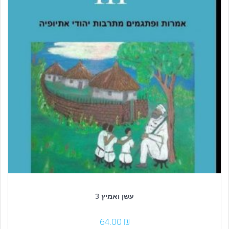
עשן ואמיץ 3
64.00
₪