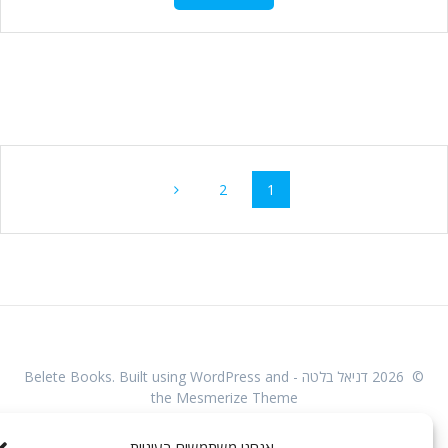
Post
Page
Page
2
1
navigatio
© 2026 דניאל בלטה - Belete Books. Built using WordPress and
the
Mesmerize Theme