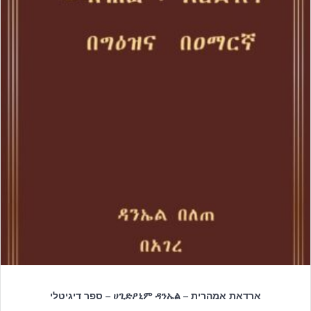
ארדאת אמהרית – ሀጊድዖኒም ዳንኤል – ספר דיגיטלי