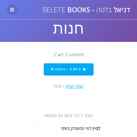
Skip
דניאל
בלטה
-
BELETE
BOOKS
to
content
חנות
Cart Content:
₪
0.00
0 items -
עמוד הבית
/ חנות
ממוין
מציג 1–12 מתוך 24 תוצאות
לפי
הפריט
העדכני