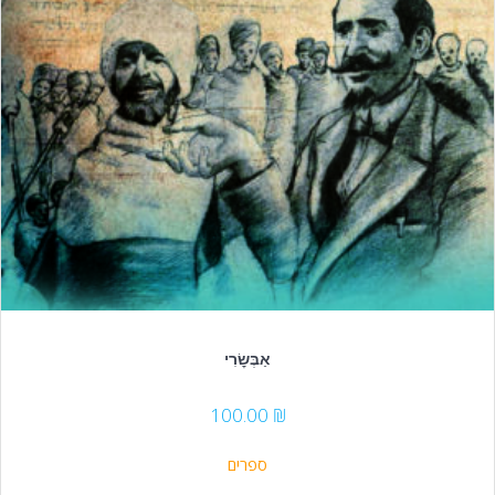
אַבְּשׇׂרִי
100.00
₪
ספרים