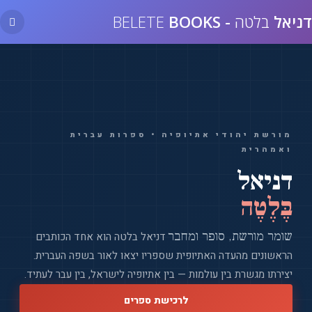
Skip
יאל
בלטה
-
BELETE
BOOKS
to
content
מורשת יהודי אתיופיה • ספרות עברית
ואמהרית
דניאל
בֶּלֶטֶה
שומר מורשת, סופר ומחבר
דניאל בלטה הוא אחד הכותבים
הראשונים מהעדה האתיופית שספריו יצאו לאור בשפה העברית.
יצירתו מגשרת בין עולמות — בין אתיופיה לישראל, בין עבר לעתיד.
לרכישת ספרים