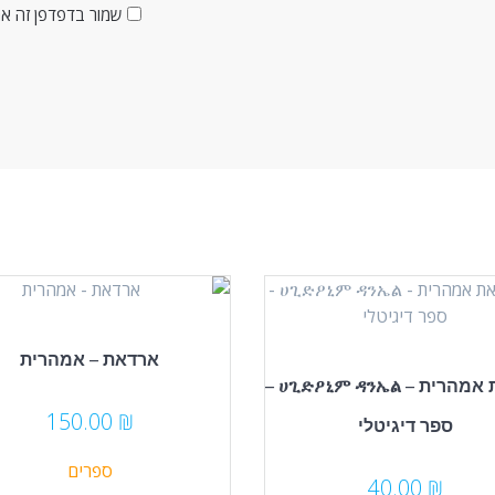
שמור בדפדפן זה את
ארדאת – אמהרית
ארדאת אמהרית – ሀጊድዖኒም ዳንኤል –
150.00
₪
ספר דיגיטלי
ספרים
40.00
₪