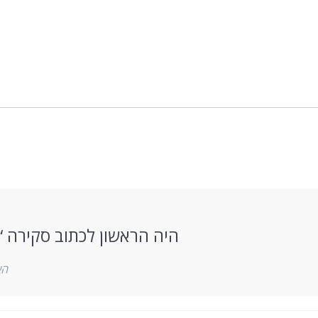
ארדאת
עברית
-
ספר
דיגיטלי
היה הראשון לכתוב סקירה “
הא