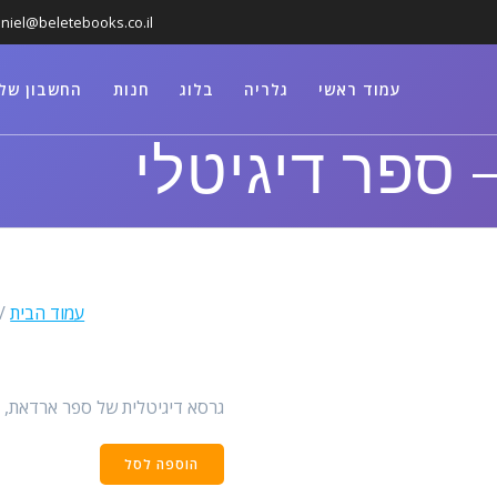
niel@beletebooks.co.il
עמוד ראשי
גלריה
בלוג
חנות
החשבון שלי
ספר דיגיטלי
עמוד הבית
/
גרסא דיגיטלית של ספר ארדאת, 
כמות
הוספה לסל
של