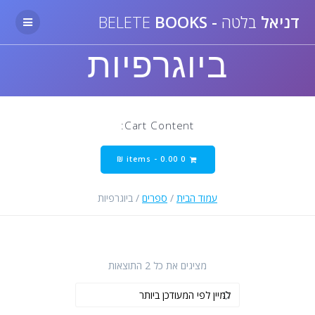
Skip
דניאל
בלטה
-
BELETE
BOOKS
to
content
ביוגרפיות
Cart Content:
₪
0.00
0 items -
עמוד הבית
/
ספרים
/ ביוגרפיות
ממוין
מציגים את כל ⁦2⁩ התוצאות
לפי
הפריט
העדכני