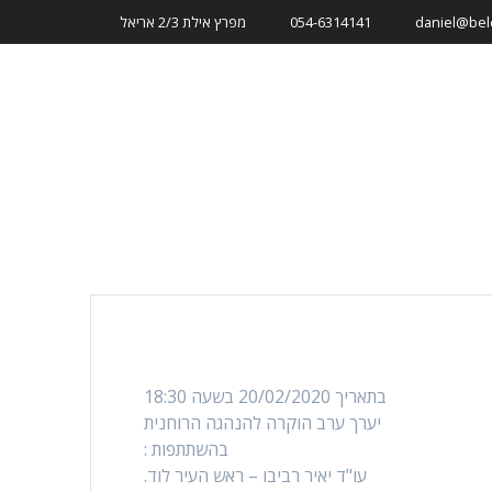
p
daniel@bele
054-6314141
מפרץ אילת 2/3 אריאל
o
t
לי
COOKIE POLICY (EU)
מדיניות הפרטיות
 הוקרה להנהגה הרוחנית
בתאריך 20/02/2020 בשעה 18:30
יערך ערב הוקרה להנהגה הרוחנית
בהשתתפות :
עו"ד יאיר רביבו – ראש העיר לוד.