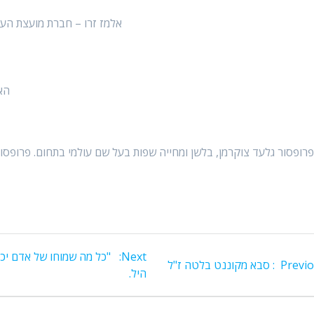
אלמז זרו – חברת מועצת העיר
האי
ופסור גלעד צוקרמן, בלשן ומחייה שפות בעל שם עולמי בתחום. פרופסו
Next
Next:
"כל מה שמוחו של אדם יכול
Previous
Previo
סבא מקוננט בלטה ז"ל
post:
היל.
post: